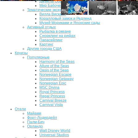
Джунгли Обезьян
Мир Бабочек
Тематические экскурсии
Вилла Вискайя
Коралловый замок и Редленд
Музей Мориками и Японские сады
Активный отдых
Рыбалка в океане
Снорклинг на рифах
Парасейлинг
Картинг
Другие города США
Круизы
Популярные
Harmony of the Seas
Allure of the Seas
Oasis of the Seas
Norwegian Escape
Norwegian Getaway
Norwegian Epic
MSC Divina
Royal Princess
Regal Princess
Carnival Breeze
Carnival Vista
Отели
Майами
Форт-Лодердейл
Палм-Бич
Орландо
Walt Disney World
Universal Studios